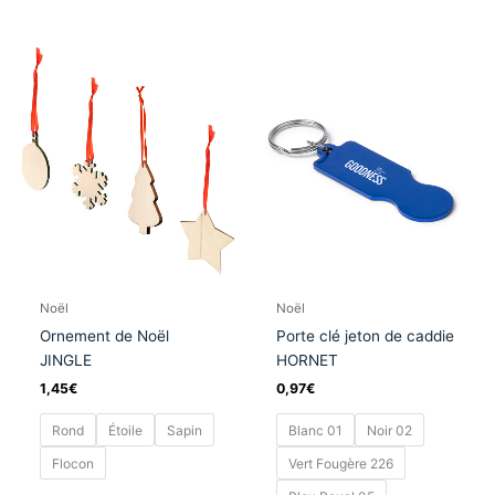
Ce
Ce
produit
produit
a
a
plusieurs
plusieurs
variations.
variation
Les
Les
options
options
peuvent
peuvent
être
être
choisies
choisies
sur
sur
Noël
Noël
la
la
Ornement de Noël
Porte clé jeton de caddie
page
page
JINGLE
HORNET
du
du
1,45
€
0,97
€
produit
produit
Rond
Étoile
Sapin
Blanc 01
Noir 02
Flocon
Vert Fougère 226