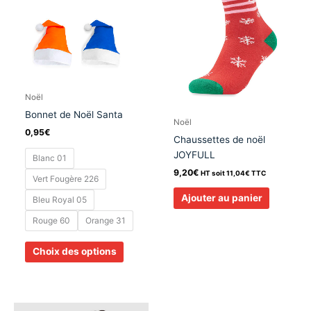
variations.
Les
options
peuvent
être
choisies
sur
Noël
la
Bonnet de Noël Santa
Noël
page
0,95
€
du
Chaussettes de noël
produit
JOYFULL
Blanc 01
9,20
€
HT soit
11,04
€
TTC
Vert Fougère 226
Ajouter au panier
Bleu Royal 05
Rouge 60
Orange 31
Choix des options
Ce
Ce