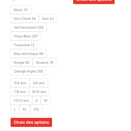
Blanc 01
Gris Chiné 58
Noir 02
Vert brouillard 264
Vieux Bleu 267
Turquoise 12
Bleu electrique 99
Rouge 60
Rosacé 78
Orange Argile 266
3/4 ans
5/6 ans
7/8 ans
9/10 ans
11/12 ans
S
M
L
XL
2XL
Choix des options