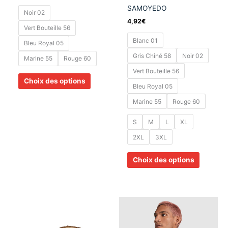
SAMOYEDO
produit
produit
Noir 02
4,92
€
Vert Bouteille 56
Blanc 01
Bleu Royal 05
Gris Chiné 58
Noir 02
Marine 55
Rouge 60
Vert Bouteille 56
Choix des options
Bleu Royal 05
Marine 55
Rouge 60
S
M
L
XL
2XL
3XL
Choix des options
Ce
produit
a