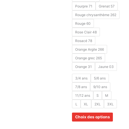
Pourpre 71
Grenat 57
Rouge chrysanthème 262
Rouge 60
Rose Clair 48
Rosacé 78
Orange Argile 266
Orange grec 265
Orange 31
Jaune 03
3/4 ans
5/6 ans
7/8 ans
9/10 ans
11/12 ans
S
M
L
XL
2XL
3XL
Choix des options