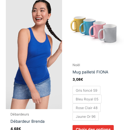
produit
produit
a
a
plusieurs
plusieurs
variations.
variation
Les
Les
options
options
peuvent
peuvent
être
être
choisies
choisies
sur
sur
Noël
la
la
Mug pailleté FIONA
page
page
3,08
€
du
du
produit
produit
Gris foncé 59
Bleu Royal 05
Rose Clair 48
Débardeurs
Jaune Or 96
Débardeur Brenda
4,68
€
Choix des options