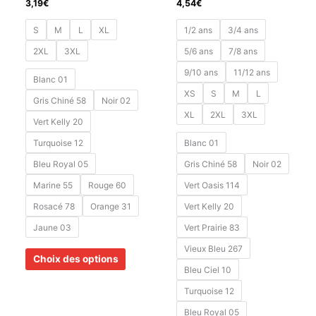
3,19
€
4,54
€
S
M
L
XL
1/2 ans
3/4 ans
2XL
3XL
5/6 ans
7/8 ans
9/10 ans
11/12 ans
Blanc 01
XS
S
M
L
Gris Chiné 58
Noir 02
XL
2XL
3XL
Vert Kelly 20
Turquoise 12
Blanc 01
Bleu Royal 05
Gris Chiné 58
Noir 02
Marine 55
Rouge 60
Vert Oasis 114
Rosacé 78
Orange 31
Vert Kelly 20
Jaune 03
Vert Prairie 83
Vieux Bleu 267
Choix des options
Bleu Ciel 10
Turquoise 12
Bleu Royal 05