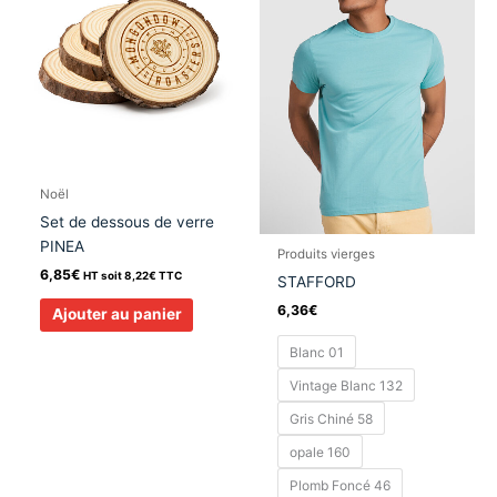
plusieurs
variation
Les
options
peuvent
être
choisies
sur
Noël
la
Set de dessous de verre
page
PINEA
Produits vierges
du
6,85
€
HT soit
8,22
€
TTC
STAFFORD
produit
6,36
€
Ajouter au panier
Blanc 01
Vintage Blanc 132
Gris Chiné 58
opale 160
Plomb Foncé 46