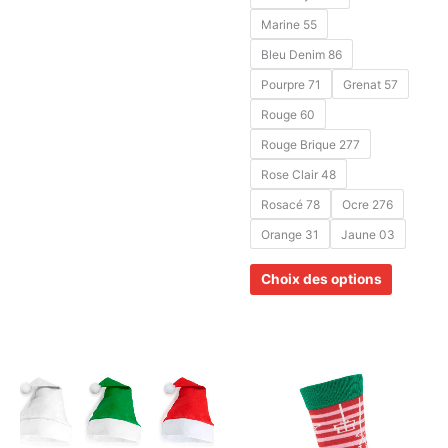
Marine 55
Bleu Denim 86
Pourpre 71
Grenat 57
Rouge 60
Rouge Brique 277
Rose Clair 48
Rosacé 78
Ocre 276
Orange 31
Jaune 03
Choix des options
Ce
produit
a
plusieurs