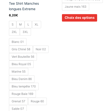
Tee Shirt Manches
Jaune mais 163
longues Extreme
6,20
€
Choix des options
S
M
L
XL
2XL
3XL
Blanc 01
Gris Chiné 58
Noir 02
Vert Bouteille 56
Bleu Royal 05
Marine 55
Bleu Denim 86
Bleu tempête 170
Rouge Baie 169
Grenat 57
Rouge 60
Sable 07