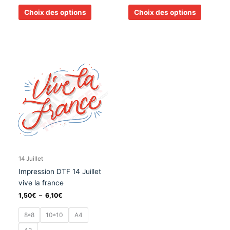
Choix des options
Choix des options
Plage
Ce
de
produit
prix :
a
1,50€
à
plusieurs
6,10€
variations.
Les
options
peuvent
être
choisies
14 Juillet
sur
Impression DTF 14 Juillet
la
vive la france
page
1,50
€
–
6,10
€
du
produit
8*8
10*10
A4