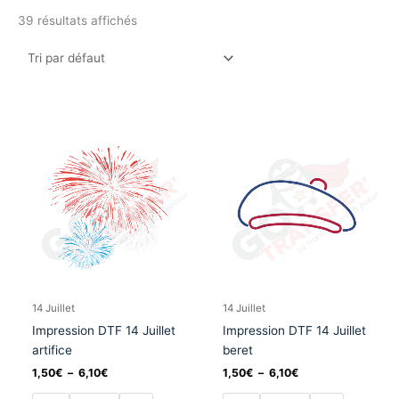
39 résultats affichés
Plage
Plage
Ce
Ce
de
de
produit
produit
prix :
prix :
a
a
1,50€
1,50€
à
à
plusieurs
plusieurs
6,10€
6,10€
variations.
variation
Les
Les
options
options
peuvent
peuvent
être
être
choisies
choisies
14 Juillet
14 Juillet
sur
sur
Impression DTF 14 Juillet
Impression DTF 14 Juillet
la
la
artifice
beret
page
page
1,50
€
–
6,10
€
1,50
€
–
6,10
€
du
du