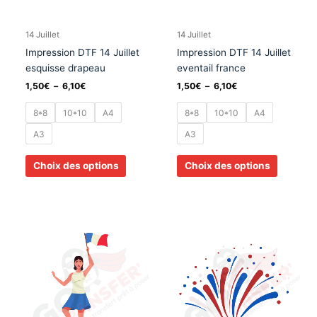
peuvent
peuvent
être
être
choisies
choisies
14 Juillet
14 Juillet
sur
sur
Impression DTF 14 Juillet
Impression DTF 14 Juillet
la
la
esquisse drapeau
eventail france
page
page
1,50
€
–
6,10
€
1,50
€
–
6,10
€
du
du
produit
produit
8*8
10*10
A4
8*8
10*10
A4
A3
A3
Choix des options
Choix des options
Plage
Plage
Ce
Ce
de
de
produit
produit
prix :
prix :
a
a
1,50€
1,50€
à
à
plusieurs
plusieurs
6,10€
6,10€
variations.
variation
Les
Les