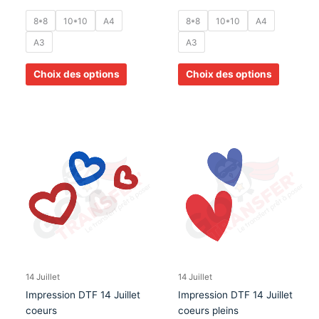
du
du
produit
produit
8*8
10*10
A4
8*8
10*10
A4
A3
A3
Choix des options
Choix des options
Plage
Plage
Ce
Ce
de
de
produit
produit
prix :
prix :
a
a
1,50€
1,50€
à
à
plusieurs
plusieurs
6,10€
6,10€
variations.
variation
Les
Les
options
options
peuvent
peuvent
être
être
choisies
choisies
14 Juillet
14 Juillet
sur
sur
Impression DTF 14 Juillet
Impression DTF 14 Juillet
la
la
coeurs
coeurs pleins