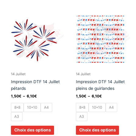
Plage
Plage
Ce
Ce
de
de
produit
produit
prix :
prix :
a
a
1,50€
1,50€
à
à
plusieurs
plusieurs
6,10€
6,10€
variations.
variation
Les
Les
options
options
peuvent
peuvent
être
être
choisies
choisies
14 Juillet
14 Juillet
sur
sur
Impression DTF 14 Juillet
Impression DTF 14 Juillet
la
la
pétards
pleins de guirlandes
page
page
1,50
€
–
6,10
€
1,50
€
–
6,10
€
du
du
produit
produit
8*8
10*10
A4
8*8
10*10
A4
A3
A3
Choix des options
Choix des options