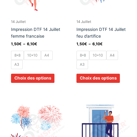
options
options
peuvent
peuvent
être
être
choisies
choisies
14 Juillet
14 Juillet
sur
sur
Impression DTF 14 Juillet
Impression DTF 14 Juillet
la
la
femme francaise
feu d’artifice
page
page
1,50
€
–
6,10
€
1,50
€
–
6,10
€
du
du
produit
produit
8*8
10*10
A4
8*8
10*10
A4
A3
A3
Choix des options
Choix des options
Plage
Plage
Ce
Ce
de
de
produit
produit
prix :
prix :
a
a
1,50€
1,50€
à
à
plusieurs
plusieurs
6,10€
6,10€
variations.
variation