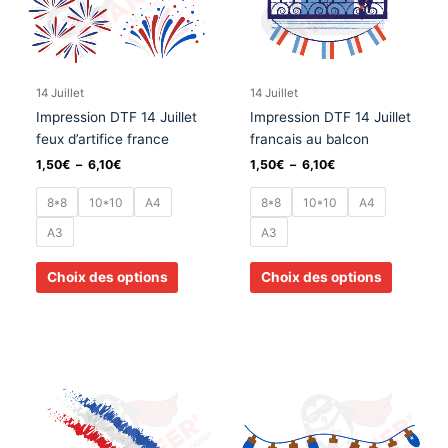
Les
Les
options
options
peuvent
peuvent
être
être
choisies
choisies
14 Juillet
14 Juillet
sur
sur
Impression DTF 14 Juillet
Impression DTF 14 Juillet
la
la
feux d’artifice france
francais au balcon
page
page
1,50
€
–
6,10
€
1,50
€
–
6,10
€
du
du
produit
produit
8*8
10*10
A4
8*8
10*10
A4
A3
A3
Choix des options
Choix des options
Plage
Plage
Ce
Ce
de
de
produit
produit
prix :
prix :
a
a
1,50€
1,50€
à
à
plusieurs
plusieurs
6,10€
6,10€