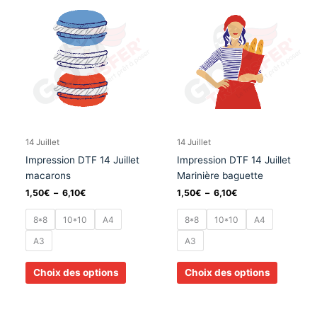
de
de
produit
produit
prix :
prix :
a
a
1,50€
1,50€
à
à
plusieurs
plusieurs
6,10€
6,10€
variations.
variation
Les
Les
options
options
peuvent
peuvent
être
être
choisies
choisies
14 Juillet
14 Juillet
sur
sur
Impression DTF 14 Juillet
Impression DTF 14 Juillet
la
la
macarons
Marinière baguette
page
page
1,50
€
–
6,10
€
1,50
€
–
6,10
€
du
du
produit
produit
8*8
10*10
A4
8*8
10*10
A4
A3
A3
Choix des options
Choix des options