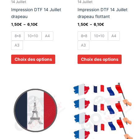
choisies
choisies
14 Juillet
14 Juillet
sur
sur
Impression DTF 14 Juillet
Impression DTF 14 Juillet
la
la
drapeau
drapeau flottant
page
page
1,50
€
–
6,10
€
1,50
€
–
6,10
€
du
du
produit
produit
8*8
10*10
A4
8*8
10*10
A4
A3
A3
Choix des options
Choix des options
Plage
Plage
Ce
Ce
de
de
produit
produit
prix :
prix :
a
a
1,50€
1,50€
à
à
plusieurs
plusieurs
6,10€
6,10€
variations.
variation
Les
Les
options
options
peuvent
peuvent