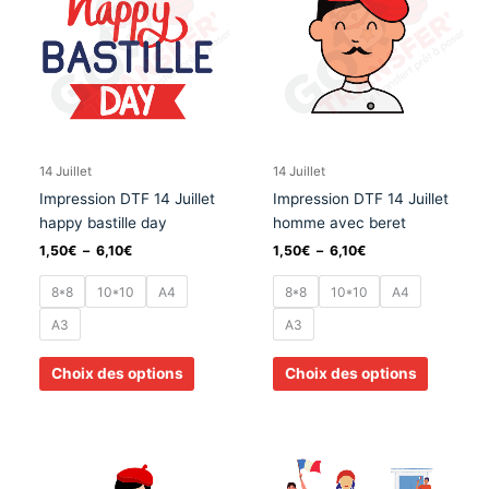
1,50€
1,50€
à
à
plusieurs
plusieurs
6,10€
6,10€
variations.
variation
Les
Les
options
options
peuvent
peuvent
être
être
choisies
choisies
14 Juillet
14 Juillet
sur
sur
Impression DTF 14 Juillet
Impression DTF 14 Juillet
la
la
happy bastille day
homme avec beret
page
page
1,50
€
–
6,10
€
1,50
€
–
6,10
€
du
du
produit
produit
8*8
10*10
A4
8*8
10*10
A4
A3
A3
Choix des options
Choix des options
Plage
Plage
Ce
Ce
de
de
produit
produit