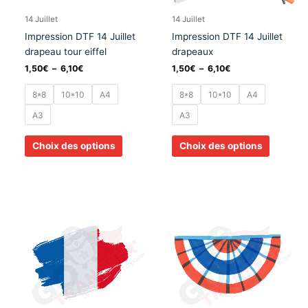
être
être
choisies
choisies
14 Juillet
14 Juillet
sur
sur
Impression DTF 14 Juillet
Impression DTF 14 Juillet
la
la
drapeau tour eiffel
drapeaux
page
page
1,50
€
–
6,10
€
1,50
€
–
6,10
€
du
du
produit
produit
8*8
10*10
A4
8*8
10*10
A4
A3
A3
Choix des options
Choix des options
Plage
Plage
Ce
Ce
de
de
produit
produit
prix :
prix :
a
a
1,50€
1,50€
à
à
plusieurs
plusieurs
6,10€
6,10€
variations.
variation
Les
Les
options
options