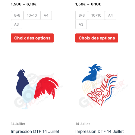
page
page
1,50
€
–
6,10
€
1,50
€
–
6,10
€
du
du
produit
produit
8*8
10*10
A4
8*8
10*10
A4
A3
A3
Choix des options
Choix des options
Plage
Plage
Ce
Ce
de
de
produit
produit
prix :
prix :
a
a
1,50€
1,50€
à
à
plusieurs
plusieurs
6,10€
6,10€
variations.
variation
Les
Les
options
options
peuvent
peuvent
être
être
choisies
choisies
14 Juillet
14 Juillet
sur
sur
Impression DTF 14 Juillet
Impression DTF 14 Juillet