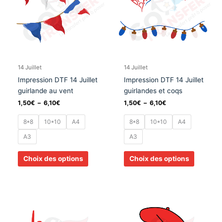
6,10€
6,10€
variations.
variation
Les
Les
options
options
peuvent
peuvent
être
être
choisies
choisies
14 Juillet
14 Juillet
sur
sur
Impression DTF 14 Juillet
Impression DTF 14 Juillet
la
la
guirlande au vent
guirlandes et coqs
page
page
1,50
€
–
6,10
€
1,50
€
–
6,10
€
du
du
produit
produit
8*8
10*10
A4
8*8
10*10
A4
A3
A3
Choix des options
Choix des options
Plage
Plage
Ce
Ce
de
de
produit
produit
prix :
prix :
a
a