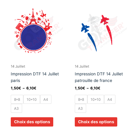
Plage
Plage
Ce
Ce
de
de
produit
produit
prix :
prix :
a
a
1,50€
1,50€
à
à
plusieurs
plusieurs
6,10€
6,10€
variations.
variation
Les
Les
options
options
peuvent
peuvent
être
être
choisies
choisies
14 Juillet
14 Juillet
sur
sur
Impression DTF 14 Juillet
Impression DTF 14 Juillet
la
la
paris
patrouille de france
page
page
1,50
€
–
6,10
€
1,50
€
–
6,10
€
du
du
produit
produit
8*8
10*10
A4
8*8
10*10
A4
A3
A3
Choix des options
Choix des options