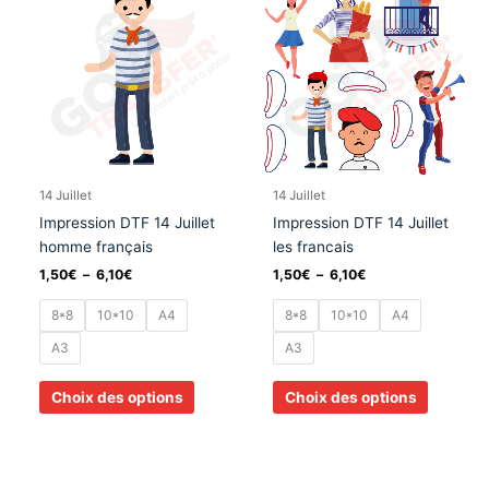
prix :
prix :
a
a
1,50€
1,50€
à
à
plusieurs
plusieurs
6,10€
6,10€
variations.
variation
Les
Les
options
options
peuvent
peuvent
être
être
choisies
choisies
14 Juillet
14 Juillet
sur
sur
Impression DTF 14 Juillet
Impression DTF 14 Juillet
la
la
homme français
les francais
page
page
1,50
€
–
6,10
€
1,50
€
–
6,10
€
du
du
produit
produit
8*8
10*10
A4
8*8
10*10
A4
A3
A3
Choix des options
Choix des options
Plage
Plage
Ce
Ce