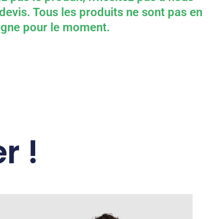
devis. Tous les produits ne sont pas en
ligne pour le moment.
r !
Ce
produit