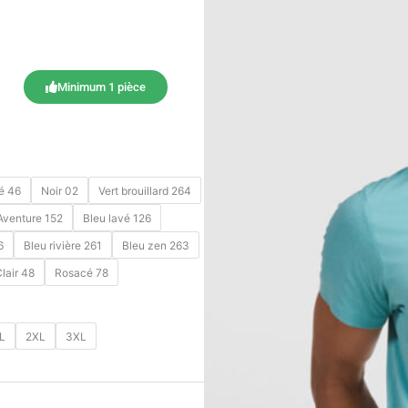
Minimum 1 pièce
é 46
Noir 02
Vert brouillard 264
Aventure 152
Bleu lavé 126
6
Bleu rivière 261
Bleu zen 263
lair 48
Rosacé 78
L
2XL
3XL