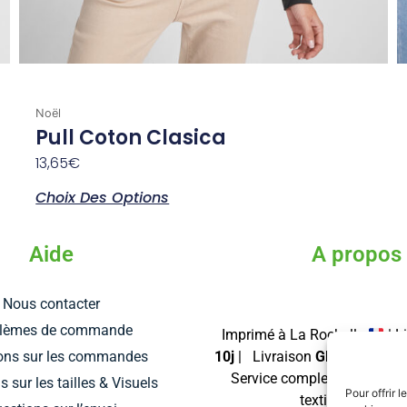
Noël
Pull Coton Clasica
13,65
€
Choix Des Options
Aide
A propos
Nous contacter
blèmes de commande
Imprimé à La Rochelle
| L
ons sur les commandes
10j
| Livraison
GRATUITE
dé
Service complet de personn
 sur les tailles & Visuels
Pour offrir 
textiles et d’obje