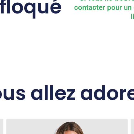
 floqué
contacter pour un 
us allez adore
Ce
produit