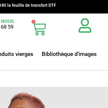
18€ la feuille de transfert DTF
 NOUS
Panier
0
 68 59
ansferts sublimation
Ouvrir Produits vierges
Ouvrir
oduits vierges
Bibliothèque d'images