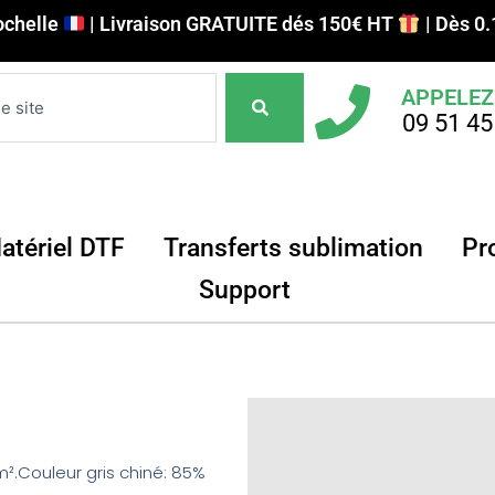
ochelle
| Livraison GRATUITE dés 150€ HT
| Dès 0.
APPELEZ
09 51 45
DTF pour objets
Ouvrir Matériel DTF
Ouvrir Tr
atériel DTF
Transferts sublimation
Pr
Ouvrir Support
Support
².Couleur gris chiné: 85%