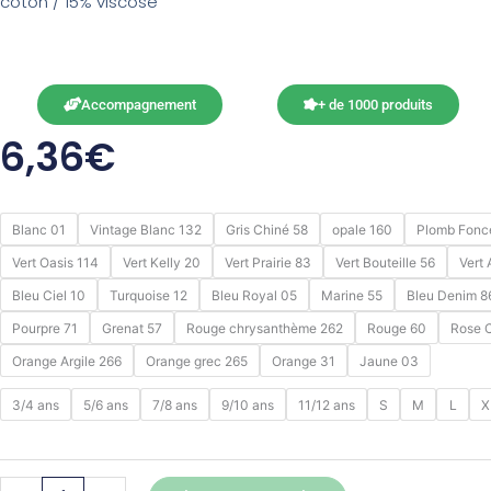
coton / 15% viscose
Accompagnement
+ de 1000 produits
6,36
€
quantité
Blanc 01
Vintage Blanc 132
Gris Chiné 58
opale 160
Plomb Fonc
de
Vert Oasis 114
Vert Kelly 20
Vert Prairie 83
Vert Bouteille 56
Vert 
STAFFORD
Bleu Ciel 10
Turquoise 12
Bleu Royal 05
Marine 55
Bleu Denim 8
Pourpre 71
Grenat 57
Rouge chrysanthème 262
Rouge 60
Rose C
Orange Argile 266
Orange grec 265
Orange 31
Jaune 03
3/4 ans
5/6 ans
7/8 ans
9/10 ans
11/12 ans
S
M
L
X