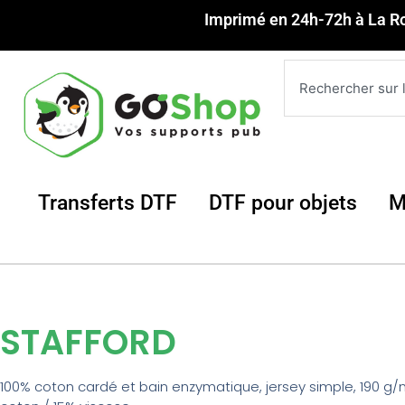
Aller
Imprimé en 24h-72h à La R
au
contenu
Rechercher
Ouvrir Transferts DTF
Ouvrir 
Transferts DTF
DTF pour objets
M
STAFFORD
100% coton cardé et bain enzymatique, jersey simple, 190 g/m