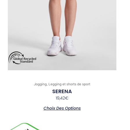
du
produit
Jogging, Legging et shorts de sport
SERENA
19,42
€
Choix Des Options