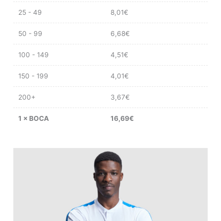
25 - 49
8,01
€
50 - 99
6,68
€
100 - 149
4,51
€
150 - 199
4,01
€
200+
3,67
€
1
×
BOCA
16,69
€