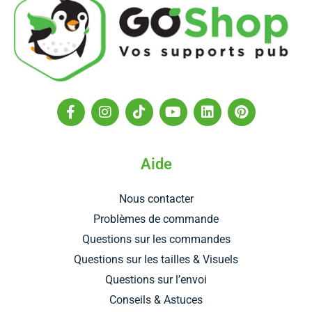
F
I
T
Y
L
P
a
n
i
o
i
i
c
s
k
u
n
n
e
t
t
t
k
t
b
a
o
u
e
e
Aide
o
g
k
b
d
r
o
r
e
i
e
Nous contacter
k
a
n
s
-
m
t
Problèmes de commande
f
Questions sur les commandes
Questions sur les tailles & Visuels
Questions sur l’envoi
Conseils & Astuces