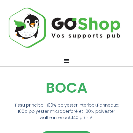
Aller
R
au
contenu
BOCA
Tissu principal: 100% polyester interlock,Panneaux:
100% polyester microperforé et 100% polyester
waffle interlock.140 g / m².