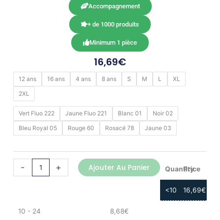
Accompagnement
+ de 1000 produits
Minimum 1 pièce
16,69
€
quantité
12 ans
16 ans
4 ans
8 ans
S
M
L
XL
de
2XL
BOCA
Vert Fluo 222
Jaune Fluo 221
Blanc 01
Noir 02
Bleu Royal 05
Rouge 60
Rosacé 78
Jaune 03
-
+
Ajouter Au Panier
Quantity
Price
<10
16,69
€
10 - 24
8,68
€