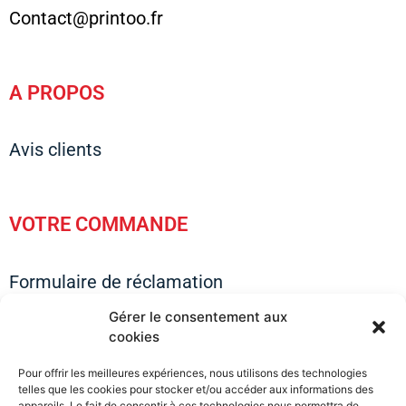
Contact@printoo.fr
A PROPOS
Avis clients
VOTRE COMMANDE
Formulaire de réclamation
Questions sur vos commandes
Gérer le consentement aux
Questions sur les tailles & Visuels
cookies
Questions sur l’expédition
Pour offrir les meilleures expériences, nous utilisons des technologies
Conseils & Astuces
telles que les cookies pour stocker et/ou accéder aux informations des
Devenir un membre Privilège
appareils. Le fait de consentir à ces technologies nous permettra de