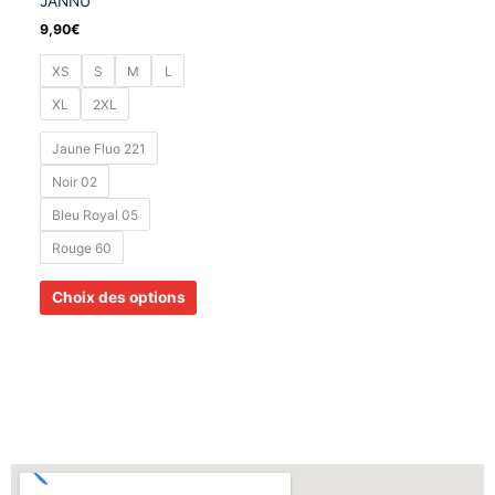
JANNU
produit
9,90
€
XS
S
M
L
XL
2XL
Jaune Fluo 221
Noir 02
Bleu Royal 05
Rouge 60
Choix des options