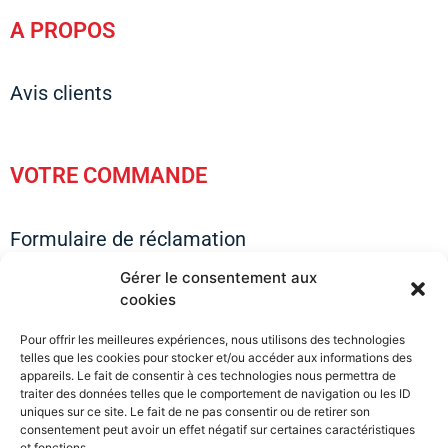
A PROPOS
Avis clients
VOTRE COMMANDE
Formulaire de réclamation
Questions sur vos commandes
Gérer le consentement aux
Questions sur les tailles & Visuels
cookies
Questions sur l’expédition
Pour offrir les meilleures expériences, nous utilisons des technologies
Conseils & Astuces
telles que les cookies pour stocker et/ou accéder aux informations des
Devenir un membre Privilège
appareils. Le fait de consentir à ces technologies nous permettra de
traiter des données telles que le comportement de navigation ou les ID
uniques sur ce site. Le fait de ne pas consentir ou de retirer son
consentement peut avoir un effet négatif sur certaines caractéristiques
et fonctions.