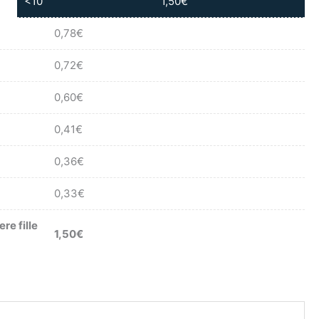
<10
1,50
€
0,78
€
0,72
€
0,60
€
0,41
€
0,36
€
0,33
€
re fille
1,50
€