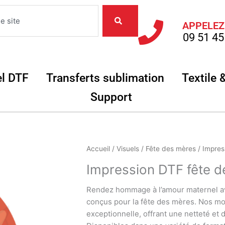
APPELEZ
09 51 45
Objets
Ouvrir Matériel DTF
Ouvrir Transferts
el DTF
Transferts sublimation
Textile 
Ouvrir Support
Support
quantité
Accueil
/
Visuels
/
Fête des mères
/ Impres
de
Impression DTF fête de
Impression
DTF
Rendez hommage à l’amour maternel av
fête
conçus pour la fête des mères. Nos mo
des
exceptionnelle, offrant une netteté et 
mères