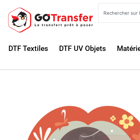
Aller
Rechercher
au
contenu
Ouvrir DTF Textiles
Ouvrir DTF UV 
DTF Textiles
DTF UV Objets
Matéri