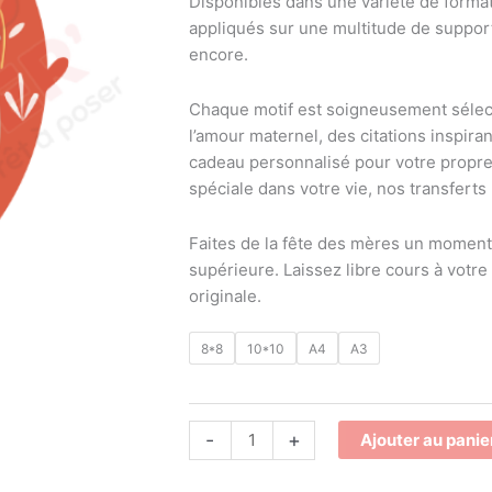
Disponibles dans une variété de format
mere
appliqués sur une multitude de supports
fille
encore.
(2)
Chaque motif est soigneusement sélect
l’amour maternel, des citations inspira
cadeau personnalisé pour votre propre 
spéciale dans votre vie, nos transferts 
Faites de la fête des mères un moment
supérieure. Laissez libre cours à votre
originale.
8*8
10*10
A4
A3
-
+
Ajouter au panie