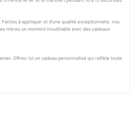
 fin entre le fer et le transfert pendant 10 à 15 secondes.
Faciles à appliquer et d’une qualité exceptionnelle, nos
e des mères un moment inoubliable avec des cadeaux
maman. Offrez-lui un cadeau personnalisé qui reflète toute