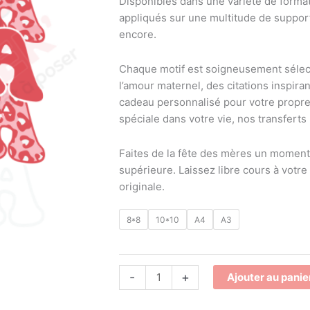
Disponibles dans une variété de format
mama
appliqués sur une multitude de supports
encore.
Chaque motif est soigneusement sélect
l’amour maternel, des citations inspira
cadeau personnalisé pour votre propre 
spéciale dans votre vie, nos transferts 
Faites de la fête des mères un moment
supérieure. Laissez libre cours à votre
originale.
8*8
10*10
A4
A3
-
+
Ajouter au panie