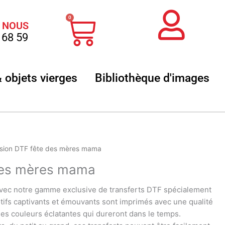
Panier
0
 NOUS
 68 59
 sublimation
Ouvrir Textile & objets vierges
Ouvr
& objets vierges
Bibliothèque d'images
sion DTF fête des mères mama
des mères mama
ec notre gamme exclusive de transferts DTF spécialement
tifs captivants et émouvants sont imprimés avec une qualité
des couleurs éclatantes qui dureront dans le temps.