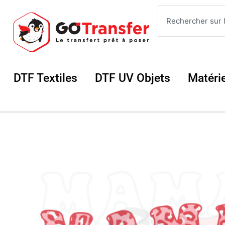
Aller
Rechercher
au
contenu
Ouvrir DTF Textiles
Ouvrir DTF UV 
DTF Textiles
DTF UV Objets
Matéri