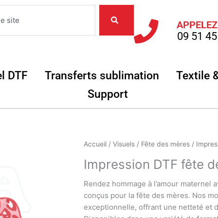
APPELEZ
09 51 45
Objets
Ouvrir Matériel DTF
Ouvrir Transferts
el DTF
Transferts sublimation
Textile 
Ouvrir Support
Support
quantité
Accueil
/
Visuels
/
Fête des mères
/ Impres
de
Impression DTF fête 
Impression
DTF
Rendez hommage à l’amour maternel av
fête
conçus pour la fête des mères. Nos mo
des
exceptionnelle, offrant une netteté et 
mères