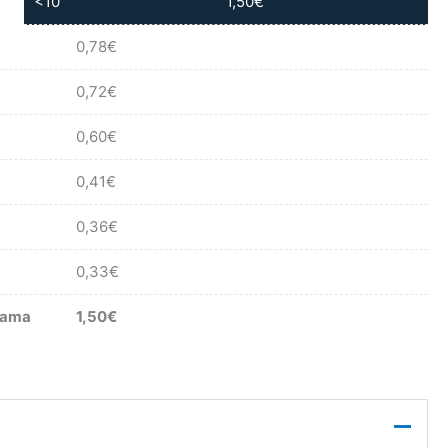
<10
1,50
€
0,78
€
0,72
€
0,60
€
0,41
€
0,36
€
0,33
€
mama
1,50
€