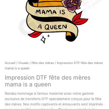
a
queen
Accueil
/
Visuels
/
Fête des mères
/ Impression DTF fête des mères
mama is a queen
Impression DTF fête des mères
mama is a queen
Rendez hommage à l’amour maternel avec notre gamme
exclusive de transferts DTF spécialement conçus pour la fête
des mères. Nos motifs captivants et émouvants sont imprimés