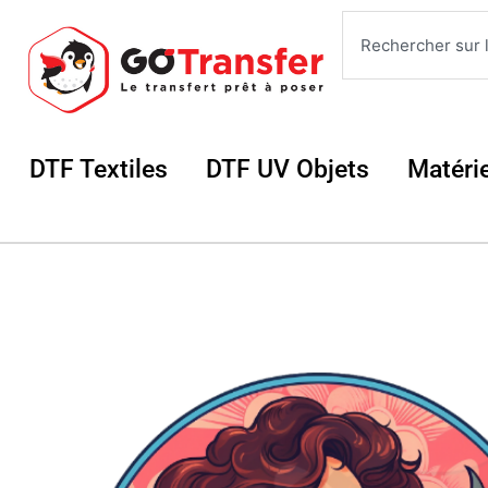
Aller
Rechercher
au
contenu
Ouvrir DTF Textiles
Ouvrir DTF UV 
DTF Textiles
DTF UV Objets
Matéri