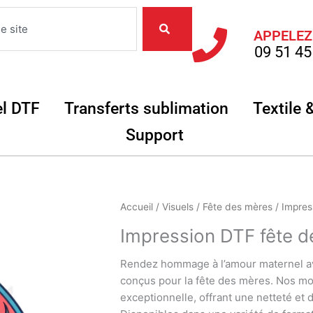
APPELEZ
09 51 45
Objets
Ouvrir Matériel DTF
Ouvrir Transferts
el DTF
Transferts sublimation
Textile 
Ouvrir Support
Support
quantité
Accueil
/
Visuels
/
Fête des mères
/ Impres
de
Impression DTF fête de
Impression
DTF
Rendez hommage à l’amour maternel av
fête
conçus pour la fête des mères. Nos mo
des
exceptionnelle, offrant une netteté et 
mères