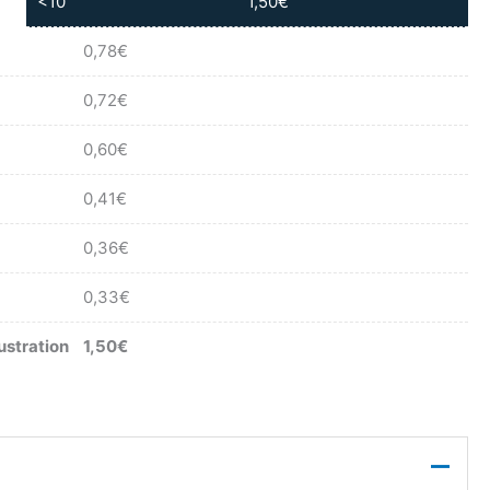
<10
1,50
€
0,78
€
0,72
€
0,60
€
0,41
€
0,36
€
0,33
€
ustration
1,50
€