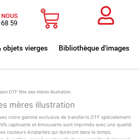
Panier
0
 NOUS
 68 59
 sublimation
Ouvrir Textile & objets vierges
Ouvr
& objets vierges
Bibliothèque d'images
sion DTF fête des mères illustration
s mères illustration
ec notre gamme exclusive de transferts DTF spécialement
tifs captivants et émouvants sont imprimés avec une qualité
des couleurs éclatantes qui dureront dans le temps.