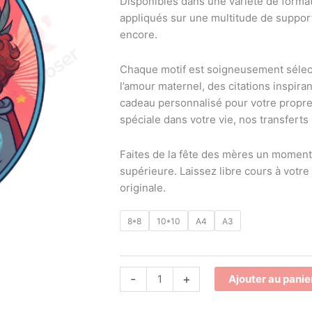
Disponibles dans une variété de format
illustration
appliqués sur une multitude de supports
encore.
Chaque motif est soigneusement sélect
l’amour maternel, des citations inspira
cadeau personnalisé pour votre propre 
spéciale dans votre vie, nos transferts 
Faites de la fête des mères un moment
supérieure. Laissez libre cours à votre
originale.
8*8
10*10
A4
A3
-
+
Ajouter au panie