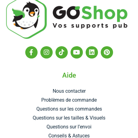
F
I
T
Y
L
P
a
n
i
o
i
i
c
s
k
u
n
n
e
t
t
t
k
t
b
a
o
u
e
e
Aide
o
g
k
b
d
r
o
r
e
i
e
Nous contacter
k
a
n
s
-
m
t
Problèmes de commande
f
Questions sur les commandes
Questions sur les tailles & Visuels
Questions sur l’envoi
Conseils & Astuces