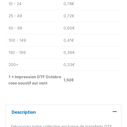
10 - 24
0,78
€
25 - 49
0,72
€
50 - 99
0,60
€
100 - 149
0,41
€
150 - 199
0,36
€
200+
0,33
€
1
×
Impression DTF Octobre
1,50
€
rose soustif aui vent
Description
Découvrez notre collection exclusive de transferts DTF