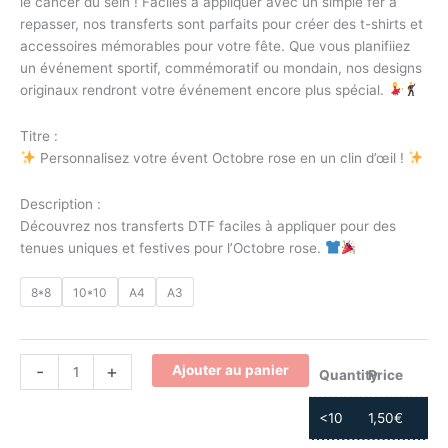
le cancer du sein ! Faciles à appliquer avec un simple fer à
repasser, nos transferts sont parfaits pour créer des t-shirts et
accessoires mémorables pour votre fête. Que vous planifiiez
un événement sportif, commémoratif ou mondain, nos designs
originaux rendront votre événement encore plus spécial.
Titre :
Personnalisez votre évent Octobre rose en un clin d’œil !
Description :
Découvrez nos transferts DTF faciles à appliquer pour des
tenues uniques et festives pour l’Octobre rose.
8*8
10*10
A4
A3
-
+
Ajouter au panier
Quantity
Price
<10
1,50
€