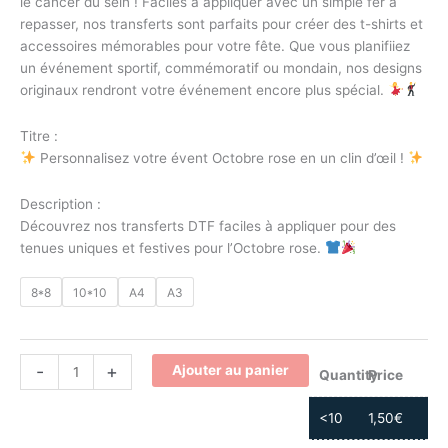
le cancer du sein ! Faciles à appliquer avec un simple fer à
repasser, nos transferts sont parfaits pour créer des t-shirts et
accessoires mémorables pour votre fête. Que vous planifiiez
un événement sportif, commémoratif ou mondain, nos designs
originaux rendront votre événement encore plus spécial.
Titre :
Personnalisez votre évent Octobre rose en un clin d’œil !
Description :
Découvrez nos transferts DTF faciles à appliquer pour des
tenues uniques et festives pour l’Octobre rose.
8*8
10*10
A4
A3
-
+
Ajouter au panier
Quantity
Price
<10
1,50
€