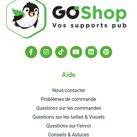
F
I
T
Y
L
P
a
n
i
o
i
i
c
s
k
u
n
n
e
t
t
t
k
t
b
a
o
u
e
e
Aide
o
g
k
b
d
r
o
r
e
i
e
Nous contacter
k
a
n
s
-
m
t
Problèmes de commande
f
Questions sur les commandes
Questions sur les tailles & Visuels
Questions sur l’envoi
Conseils & Astuces