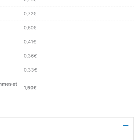
0,72
€
0,60
€
0,41
€
0,36
€
0,33
€
mmes et
1,50
€