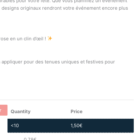
rables pour votre fête. Que vous planifiiez un événement
 designs originaux rendront votre événement encore plus
se en un clin d’œil !
 appliquer pour des tenues uniques et festives pour
r
Quantity
Price
<10
1,50
€
0,78
€