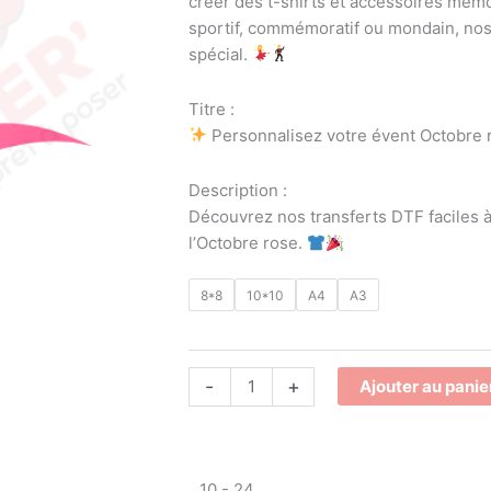
créer des t-shirts et accessoires mémo
et
sportif, commémoratif ou mondain, nos
femmes
spécial.
Titre :
Personnalisez votre évent Octobre ro
Description :
Découvrez nos transferts DTF faciles à
l’Octobre rose.
8*8
10*10
A4
A3
-
+
Ajouter au panie
10 - 24