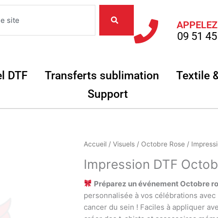
APPELEZ
09 51 45
Objets
Ouvrir Matériel DTF
Ouvrir Transferts
el DTF
Transferts sublimation
Textile 
Ouvrir Support
Support
quantité
Accueil
/
Visuels
/
Octobre Rose
/ Impress
de
Impression DTF Octo
Impression
DTF
Préparez un événement Octobre ros
Octobre
personnalisée à vos célébrations avec 
rose
cancer du sein ! Faciles à appliquer av
Hommes