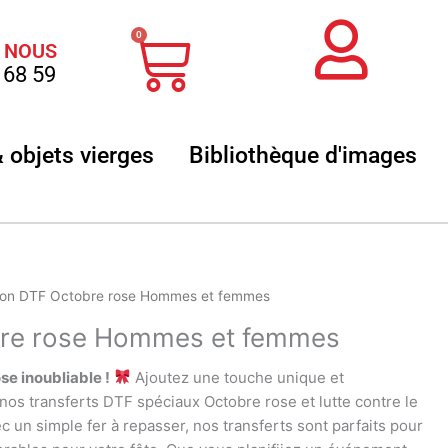
Panier
0
 NOUS
 68 59
 sublimation
Ouvrir Textile & objets vierges
Ouvr
& objets vierges
Bibliothèque d'images
ion DTF Octobre rose Hommes et femmes
bre rose Hommes et femmes
e inoubliable !
Ajoutez une touche unique et
nos transferts DTF spéciaux Octobre rose et lutte contre le
ec un simple fer à repasser, nos transferts sont parfaits pour