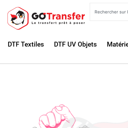
Aller
Rechercher
au
contenu
Ouvrir DTF Textiles
Ouvrir DTF UV 
DTF Textiles
DTF UV Objets
Matéri