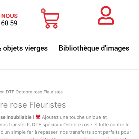
Panier
0
 NOUS
 68 59
 sublimation
Ouvrir Textile & objets vierges
Ouvr
& objets vierges
Bibliothèque d'images
on DTF Octobre rose Fleuristes
e rose Fleuristes
e inoubliable !
Ajoutez une touche unique et
nos transferts DTF spéciaux Octobre rose et lutte contre le
ec un simple fer à repasser, nos transferts sont parfaits pour