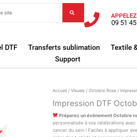
APPELEZ
09 51 45
Objets
Ouvrir Matériel DTF
Ouvrir Transferts
el DTF
Transferts sublimation
Textile 
Ouvrir Support
Support
quantité
Accueil
/
Visuels
/
Octobre Rose
/ Impressi
de
Impression DTF Octobr
Impression
DTF
Préparez un événement Octobre ros
Octobre
personnalisée à vos célébrations avec 
rose
cancer du sein ! Faciles à appliquer av
Fleuristes