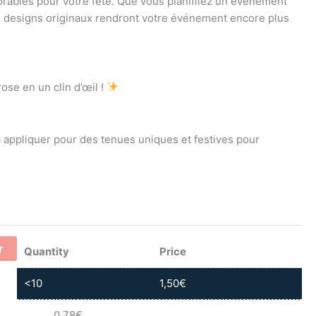
rables pour votre fête. Que vous planifiiez un événement
 designs originaux rendront votre événement encore plus
se en un clin d’œil !
 appliquer pour des tenues uniques et festives pour
r
Quantity
Price
<10
1,50
€
0,78
€