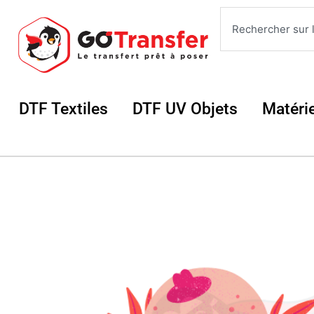
Aller
Rechercher
au
contenu
Ouvrir DTF Textiles
Ouvrir DTF UV 
DTF Textiles
DTF UV Objets
Matéri