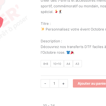
créer des t-shirts et accessoires mémo
sportif, commémoratif ou mondain, nos
spécial.
Titre :
Personnalisez votre évent Octobre ro
Description :
Découvrez nos transferts DTF faciles à
l’Octobre rose.
8*8
10*10
A4
A3
-
+
Ajouter au panie
10 - 24