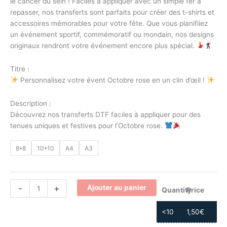
le cancer du sein ! Faciles à appliquer avec un simple fer à
repasser, nos transferts sont parfaits pour créer des t-shirts et
accessoires mémorables pour votre fête. Que vous planifiiez
un événement sportif, commémoratif ou mondain, nos designs
originaux rendront votre événement encore plus spécial.
Titre :
Personnalisez votre évent Octobre rose en un clin d’œil !
Description :
Découvrez nos transferts DTF faciles à appliquer pour des
tenues uniques et festives pour l’Octobre rose.
8*8
10*10
A4
A3
-
+
Ajouter au panier
Quantity
Price
<10
1,50
€