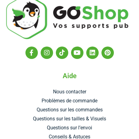
F
I
T
Y
L
P
a
n
i
o
i
i
c
s
k
u
n
n
e
t
t
t
k
t
b
a
o
u
e
e
Aide
o
g
k
b
d
r
o
r
e
i
e
Nous contacter
k
a
n
s
-
m
t
Problèmes de commande
f
Questions sur les commandes
Questions sur les tailles & Visuels
Questions sur l’envoi
Conseils & Astuces