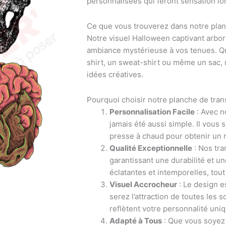
personnalisées qui feront sensation lor
Ce que vous trouverez dans notre planc
Notre visuel Halloween captivant arbore 
ambiance mystérieuse à vos tenues. Que
shirt, un sweat-shirt ou même un sac, n
idées créatives.
Pourquoi choisir notre planche de tran
Personnalisation Facile
: Avec n
jamais été aussi simple. Il vous s
presse à chaud pour obtenir un 
Qualité Exceptionnelle
: Nos tra
garantissant une durabilité et u
éclatantes et intemporelles, tout
Visuel Accrocheur
: Le design e
serez l’attraction de toutes les
reflètent votre personnalité uniq
Adapté à Tous
: Que vous soyez 