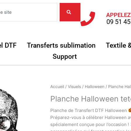
APPELEZ
09 51 45
Objets
Ouvrir Matériel DTF
Ouvrir Transferts
el DTF
Transferts sublimation
Textile 
Ouvrir Support
Support
quantité
Accueil
/
Visuels
/
Halloween
/ Planche Hal
de
Planche Halloween tet
Planche
Halloween
Planche de Transfert DTF Halloween
tete
Préparez-vous à célébrer Halloween av
de
spécialement conçue pour l’occasion !
mort