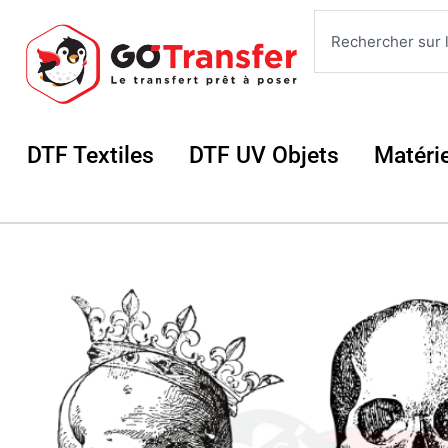
Aller
Rechercher
au
contenu
Ouvrir DTF Textiles
Ouvrir DTF UV 
DTF Textiles
DTF UV Objets
Matéri