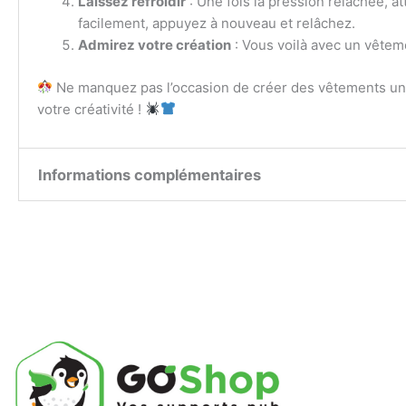
Laissez refroidir
: Une fois la pression relâchée, a
facilement, appuyez à nouveau et relâchez.
Admirez votre création
: Vous voilà avec un vêteme
Ne manquez pas l’occasion de créer des vêtements uni
votre créativité !
Informations complémentaires
Taille de la
8*8, 10*10, A4, A3
planche