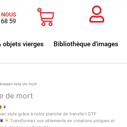
Panier
0
 NOUS
 68 59
 sublimation
Ouvrir Textile & objets vierges
Ouvr
& objets vierges
Bibliothèque d'images
loween tete de mort
e de mort
ec style grâce à notre planche de transfert DTF
Transformez vos vêtements en créations uniques et