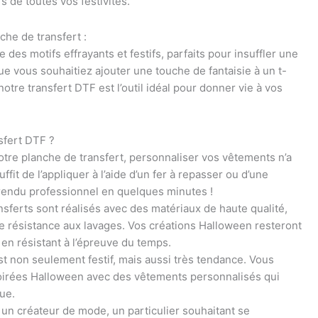
s de toutes vos festivités.
he de transfert :
des motifs effrayants et festifs, parfaits pour insuffler une
 vous souhaitiez ajouter une touche de fantaisie à un t-
otre transfert DTF est l’outil idéal pour donner vie à vos
sfert DTF ?
otre planche de transfert, personnaliser vos vêtements n’a
uffit de l’appliquer à l’aide d’un fer à repasser ou d’une
rendu professionnel en quelques minutes !
nsferts sont réalisés avec des matériaux de haute qualité,
ne résistance aux lavages. Vos créations Halloween resteront
 en résistant à l’épreuve du temps.
st non seulement festif, mais aussi très tendance. Vous
 soirées Halloween avec des vêtements personnalisés qui
ue.
un créateur de mode, un particulier souhaitant se