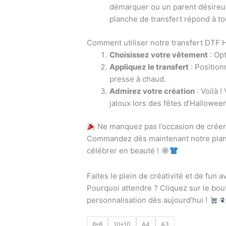
démarquer ou un parent désireux
planche de transfert répond à to
Comment utiliser notre transfert DTF 
Choisissez votre vêtement
: Op
Appliquez le transfert
: Position
presse à chaud.
Admirez votre création
: Voilà 
jaloux lors des fêtes d’Halloween
Ne manquez pas l’occasion de crée
Commandez dès maintenant notre planc
célébrer en beauté !
Faites le plein de créativité et de fu
Pourquoi attendre ? Cliquez sur le bo
personnalisation dès aujourd’hui !
8*8
10*10
A4
A3