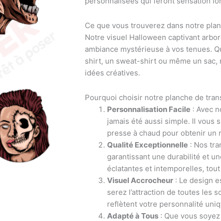
personnalisées qui feront sensation lor
Ce que vous trouverez dans notre planc
Notre visuel Halloween captivant arbore 
ambiance mystérieuse à vos tenues. Que
shirt, un sweat-shirt ou même un sac, n
idées créatives.
Pourquoi choisir notre planche de tran
Personnalisation Facile
: Avec n
jamais été aussi simple. Il vous s
presse à chaud pour obtenir un 
Qualité Exceptionnelle
: Nos tra
garantissant une durabilité et u
éclatantes et intemporelles, tout
Visuel Accrocheur
: Le design e
serez l’attraction de toutes les
reflètent votre personnalité uniq
Adapté à Tous
: Que vous soyez 