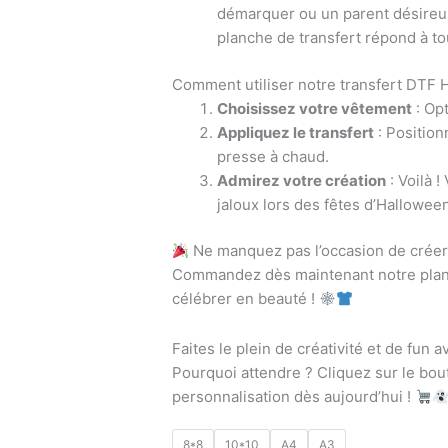
démarquer ou un parent désireux
planche de transfert répond à to
Comment utiliser notre transfert DTF 
Choisissez votre vêtement
: Op
Appliquez le transfert
: Position
presse à chaud.
Admirez votre création
: Voilà 
jaloux lors des fêtes d’Halloween
Ne manquez pas l’occasion de crée
Commandez dès maintenant notre planc
célébrer en beauté !
Faites le plein de créativité et de fu
Pourquoi attendre ? Cliquez sur le bo
personnalisation dès aujourd’hui !
8*8
10*10
A4
A3