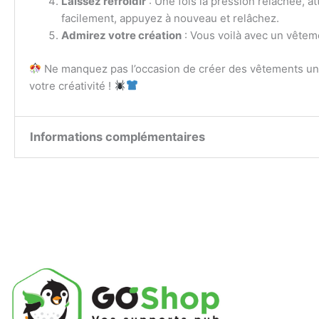
Laissez refroidir
: Une fois la pression relâchée, a
facilement, appuyez à nouveau et relâchez.
Admirez votre création
: Vous voilà avec un vêteme
Ne manquez pas l’occasion de créer des vêtements uni
votre créativité !
Informations complémentaires
Taille de la
8*8, 10*10, A4, A3
planche