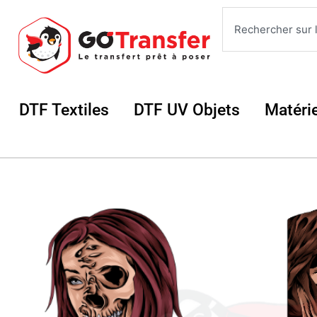
Aller
Rechercher
au
contenu
Ouvrir DTF Textiles
Ouvrir DTF UV 
DTF Textiles
DTF UV Objets
Matéri