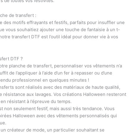
s de toutes vos festivités.
he de transfert :
des motifs effrayants et festifs, parfaits pour insuffler une
 vous souhaitiez ajouter une touche de fantaisie à un t-
otre transfert DTF est l’outil idéal pour donner vie à vos
sfert DTF ?
otre planche de transfert, personnaliser vos vêtements n’a
uffit de l’appliquer à l’aide d’un fer à repasser ou d’une
rendu professionnel en quelques minutes !
nsferts sont réalisés avec des matériaux de haute qualité,
ne résistance aux lavages. Vos créations Halloween resteront
 en résistant à l’épreuve du temps.
st non seulement festif, mais aussi très tendance. Vous
 soirées Halloween avec des vêtements personnalisés qui
ue.
un créateur de mode, un particulier souhaitant se