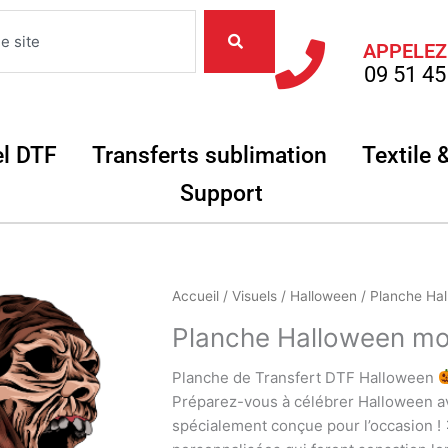
APPELEZ
09 51 45
Objets
Ouvrir Matériel DTF
Ouvrir Transferts
el DTF
Transferts sublimation
Textile 
Ouvrir Support
Support
quantité
Accueil
/
Visuels
/
Halloween
/ Planche Ha
de
Planche Halloween mo
Planche
Halloween
Planche de Transfert DTF Halloween
monstres
Préparez-vous à célébrer Halloween av
5
spécialement conçue pour l’occasion !