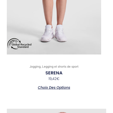
produit
Jogging, Legging et shorts de sport
SERENA
19,42
€
Choix Des Options
Ce