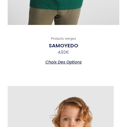
Produits vierges
SAMOYEDO
4,92
€
Choix Des Options
Ce
produit
a
plusieurs
variations.
Les
options