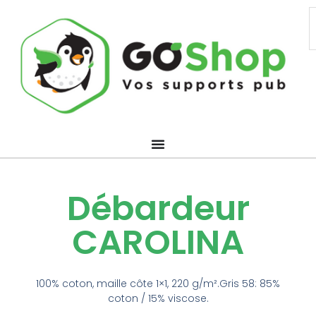
Aller
R
au
contenu
Débardeur
CAROLINA
100% coton, maille côte 1×1, 220 g/m².Gris 58: 85%
coton / 15% viscose.