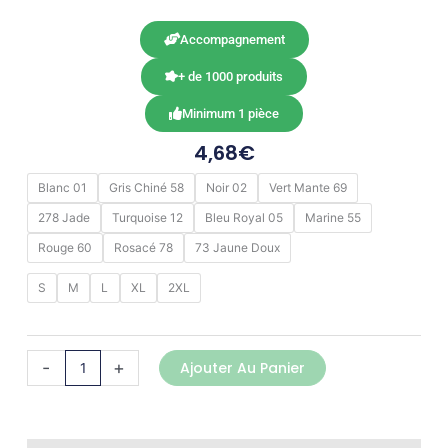
Accompagnement
+ de 1000 produits
Minimum 1 pièce
4,68
€
quantité
Blanc 01
Gris Chiné 58
Noir 02
Vert Mante 69
de
278 Jade
Turquoise 12
Bleu Royal 05
Marine 55
Débardeur
CAROLINA
Rouge 60
Rosacé 78
73 Jaune Doux
S
M
L
XL
2XL
-
+
Ajouter Au Panier