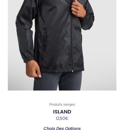
sur
la
page
du
produit
Produits vierges
ISLAND
12,50
€
Choix Des Options