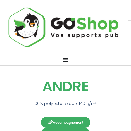
Aller
R
au
contenu
ANDRE
100% polyester piqué, 140 g/m².
Accompagnement