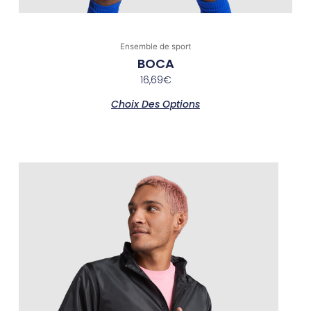
Ensemble de sport
BOCA
16,69
€
Choix Des Options
Ce
produit
a
plusieurs
variations.
Les
options
peuvent
être
choisies