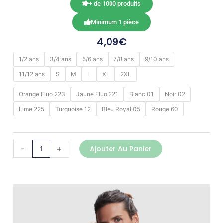
+ de 1000 produits
Minimum 1 pièce
4,09
€
quantité
1/2 ans
3/4 ans
5/6 ans
7/8 ans
9/10 ans
de
11/12 ans
S
M
L
XL
2XL
ANDRE
Orange Fluo 223
Jaune Fluo 221
Blanc 01
Noir 02
Lime 225
Turquoise 12
Bleu Royal 05
Rouge 60
-
+
Ajouter Au Panier