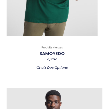
Produits vierges
SAMOYEDO
4,92
€
Choix Des Options
Ce
produit
a
plusieurs