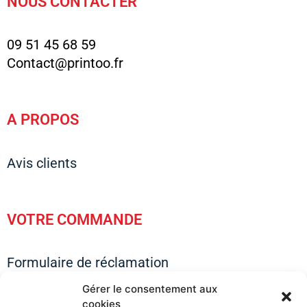
NOUS CONTACTER
09 51 45 68 59
Contact@printoo.fr
A PROPOS
Avis clients
VOTRE COMMANDE
Formulaire de réclamation
Questions sur vos commandes
Gérer le consentement aux
Questions sur les tailles & Visuels
cookies