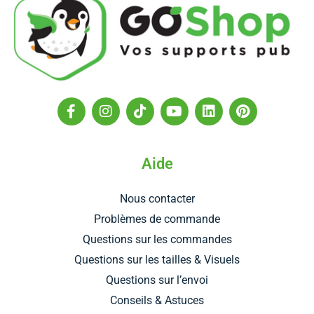
F
I
T
Y
L
P
a
n
i
o
i
i
c
s
k
u
n
n
e
t
t
t
k
t
b
a
o
u
e
e
Aide
o
g
k
b
d
r
o
r
e
i
e
Nous contacter
k
a
n
s
-
m
t
Problèmes de commande
f
Questions sur les commandes
Questions sur les tailles & Visuels
Questions sur l’envoi
Conseils & Astuces