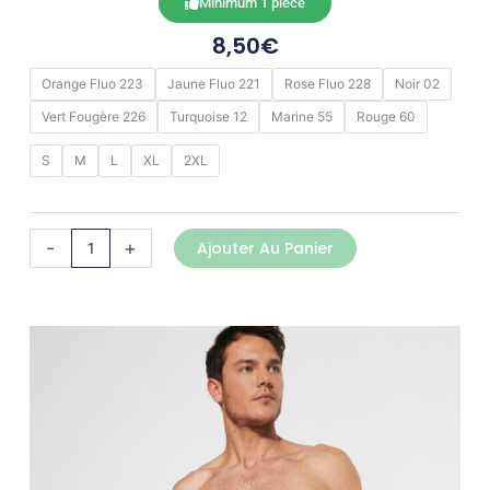
Minimum 1 pièce
8,50
€
quantité
Orange Fluo 223
Jaune Fluo 221
Rose Fluo 228
Noir 02
de
Vert Fougère 226
Turquoise 12
Marine 55
Rouge 60
AQUA
S
M
L
XL
2XL
-
+
Ajouter Au Panier