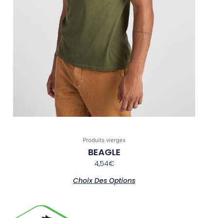
du
produit
Produits vierges
BEAGLE
4,54
€
Choix Des Options