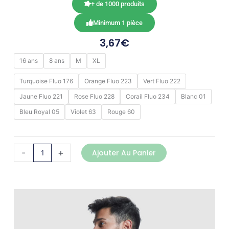
+ de 1000 produits
Minimum 1 pièce
3,67
€
quantité
16 ans
8 ans
M
XL
de
ROMA
Turquoise Fluo 176
Orange Fluo 223
Vert Fluo 222
Jaune Fluo 221
Rose Fluo 228
Corail Fluo 234
Blanc 01
Bleu Royal 05
Violet 63
Rouge 60
-
+
Ajouter Au Panier