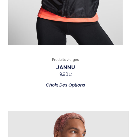
Produits vierges
JANNU
9,90
€
Choix Des Options
Ce
produit
a
plusieurs