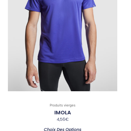
sur
la
page
du
produit
Produits vierges
IMOLA
4,56
€
Choix Des Options