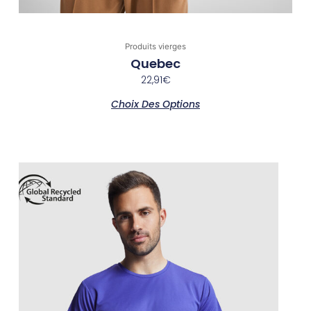
Produits vierges
Quebec
22,91
€
Choix Des Options
Ce
produit
a
plusieurs
variations.
Les
options
peuvent
être
choisies