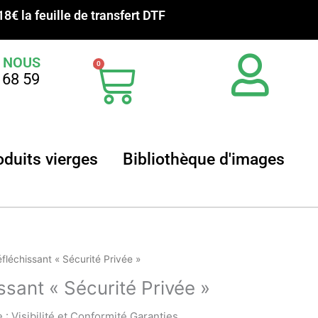
18€ la feuille de transfert DTF
 NOUS
Panier
0
 68 59
ansferts sublimation
Ouvrir Produits vierges
Ouvrir
oduits vierges
Bibliothèque d'images
éfléchissant « Sécurité Privée »
ssant « Sécurité Privée »
 : Visibilité et Conformité Garanties