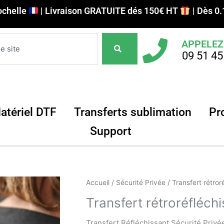
ochelle
| Livraison GRATUITE dés 150€ HT
| Dès 0.
APPELEZ
09 51 45
DTF pour objets
Ouvrir Matériel DTF
Ouvrir Tr
atériel DTF
Transferts sublimation
Pr
Ouvrir Support
Support
quantité
Accueil
/
Sécurité Privée
/ Transfert rétror
de
Transfert rétroréfléchi
Transfert
rétroréfléchissant
Transfert Réfléchissant Sécurité Privée