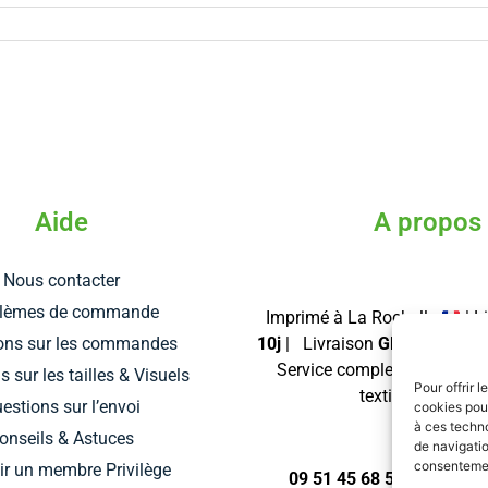
Aide
A propos
Nous contacter
blèmes de commande
Imprimé à La Rochelle
| L
ons sur les commandes
10j
| Livraison
GRATUITE
dé
Service complet de personn
 sur les tailles & Visuels
Pour offrir 
textiles et d’obje
estions sur l’envoi
cookies pour
à ces techn
onseils & Astuces
de navigatio
consentement
ir un membre Privilège
09 51 45 68 59 | Contact@