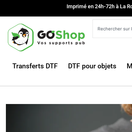
Aller
Imprimé en 24h-72h à La R
au
contenu
Rechercher
Ouvrir Transferts DTF
Ouvrir 
Transferts DTF
DTF pour objets
M